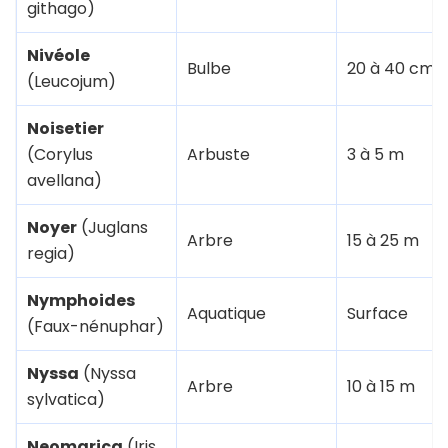
githago)
Nivéole
Bulbe
20 à 40 cm
(Leucojum)
Noisetier
(Corylus
Arbuste
3 à 5 m
avellana)
Noyer
(Juglans
Arbre
15 à 25 m
regia)
Nymphoides
Aquatique
Surface
(Faux-nénuphar)
Nyssa
(Nyssa
Arbre
10 à 15 m
sylvatica)
Neomarica
(Iris