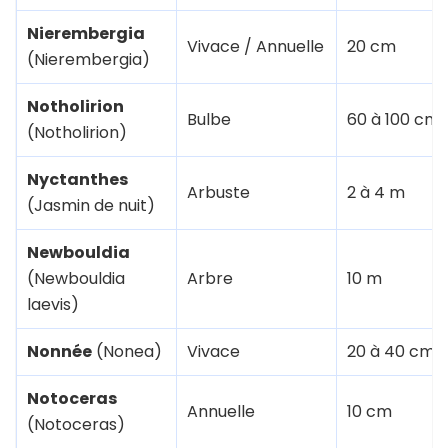
Nierembergia
Vivace / Annuelle
20 cm
(Nierembergia)
Notholirion
Bulbe
60 à 100 cm
(Notholirion)
Nyctanthes
Arbuste
2 à 4 m
(Jasmin de nuit)
Newbouldia
(Newbouldia
Arbre
10 m
laevis)
Nonnée
(Nonea)
Vivace
20 à 40 cm
Notoceras
Annuelle
10 cm
(Notoceras)