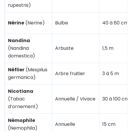
rupestris)
Nérine
(Nerine)
Bulbe
40 à 60 cm
Nandina
(Nandina
Arbuste
1,5 m
domestica)
Néflier
(Mespilus
Arbre fruitier
3 à 5 m
germanica)
Nicotiana
(Tabac
Annuelle / Vivace
30 à 100 cm
d’ornement)
Némophile
Annuelle
15 cm
(Nemophila)