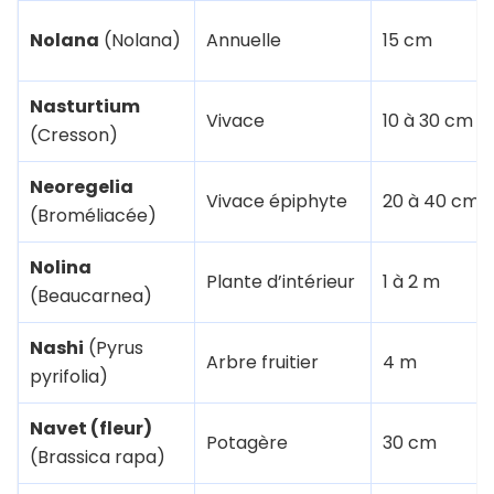
Nolana
(Nolana)
Annuelle
15 cm
Nasturtium
Vivace
10 à 30 cm
(Cresson)
Neoregelia
Vivace épiphyte
20 à 40 cm
(Broméliacée)
Nolina
Plante d’intérieur
1 à 2 m
(Beaucarnea)
Nashi
(Pyrus
Arbre fruitier
4 m
pyrifolia)
Navet (fleur)
Potagère
30 cm
(Brassica rapa)