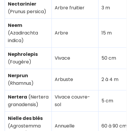
Nectarinier
Arbre fruitier
3 m
(Prunus persica)
Neem
(Azadirachta
Arbre
15 m
indica)
Nephrolepis
Vivace
50 cm
(Fougère)
Nerprun
Arbuste
2 à 4 m
(Rhamnus)
Nertera
(Nertera
Vivace couvre-
5 cm
granadensis)
sol
Nielle des blés
(Agrostemma
Annuelle
60 à 90 cm